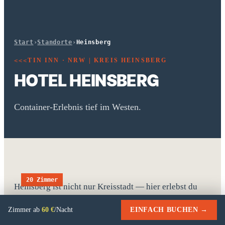
Start
›
Standorte
›
Heinsberg
TIN INN · NRW | KREIS HEINSBERG
<<<
HOTEL HEINSBERG
Container-Erlebnis tief im Westen.
20 Zimmer
Heinsberg ist nicht nur Kreisstadt — hier erlebst du
eine gesunde Mischung aus Natur pur und starker
Zimmer ab
60 €
/Nacht
EINFACH BUCHEN →
Wirtschaft, rheinische Herzlichkeit trifft