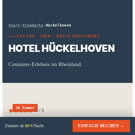
Start
›
Standorte
›
Hückelhoven
TIN INN · NRW | KREIS HEINSBERG
<<<
HOTEL HÜCKELHOVEN
Container-Erlebnis im Rheinland.
20 Zimmer
4,8 / 5
Im westlichsten Kreis Deutschlands: ein nettes
Zimmer ab
60 €
/Nacht
EINFACH BUCHEN →
Städtchen mit bewegter Bergbauvergangenheit,