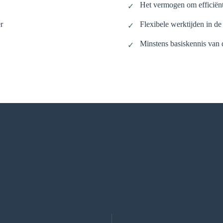
Het vermogen om efficiënt
✓
r
Flexibele werktijden in de
✓
Minstens basiskennis van d
✓