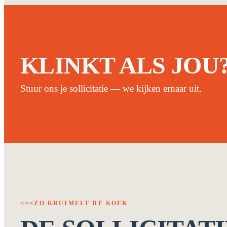
KLINKT ALS JOU
Stuur ons je sollicitatie — we kijken ernaar uit.
ZO KRUIMELT DE KOEK
<<<