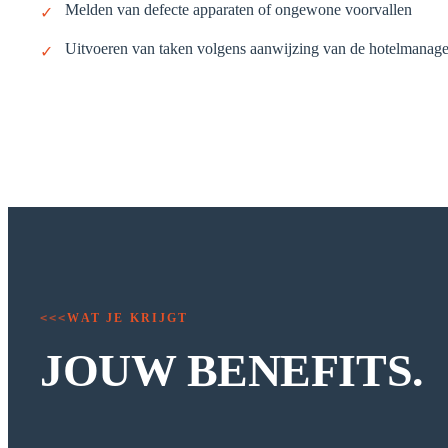
Melden van defecte apparaten of ongewone voorvallen
✓
Uitvoeren van taken volgens aanwijzing van de hotelmanage
✓
WAT JE KRIJGT
<<<
JOUW BENEFITS.