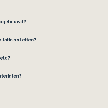
 opgebouwd?
citatie op letten?
eeld?
aterialen?