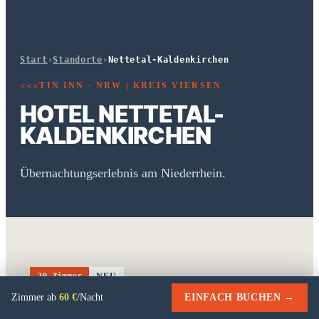
Start
›
Standorte
›
Nettetal-Kaldenkirchen
TIN INN · NRW | KREIS VIERSEN
<<<
HOTEL NETTETAL-
KALDENKIRCHEN
Übernachtungserlebnis am Niederrhein.
20 Zimmer
NEU
Das idyllische Kaldenkirchen gehört zu Nettetal und
Zimmer ab
60 €
/Nacht
EINFACH BUCHEN →
liegt direkt im Grünen — zwischen den