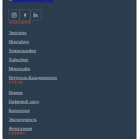
kontakt@tin-inn.com
✉
ЛОКАЦИИ
Эркеленц
Монтабаур
Хюккельхофен
Хайнсберг
Мекенхайм
Неттеталь-Кальденкирхен
ОТЕЛЬ
Номера
Цифровой заезд
Концепция
Экологичность
Фотогалерея
СЕРВИС