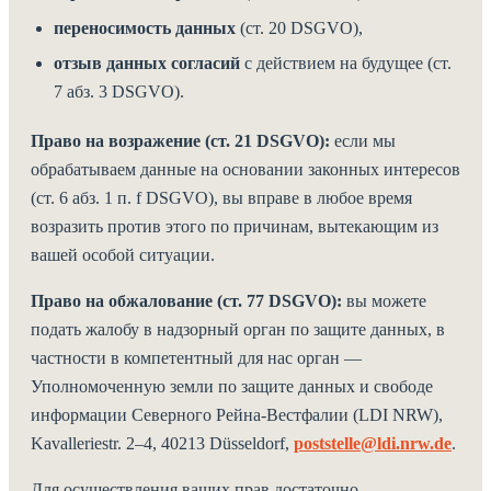
переносимость данных
(ст. 20 DSGVO),
отзыв данных согласий
с действием на будущее (ст.
7 абз. 3 DSGVO).
Право на возражение (ст. 21 DSGVO):
если мы
обрабатываем данные на основании законных интересов
(ст. 6 абз. 1 п. f DSGVO), вы вправе в любое время
возразить против этого по причинам, вытекающим из
вашей особой ситуации.
Право на обжалование (ст. 77 DSGVO):
вы можете
подать жалобу в надзорный орган по защите данных, в
частности в компетентный для нас орган —
Уполномоченную земли по защите данных и свободе
информации Северного Рейна-Вестфалии (LDI NRW),
Kavalleriestr. 2–4, 40213 Düsseldorf,
poststelle@ldi.nrw.de
.
Для осуществления ваших прав достаточно