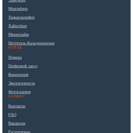
Эркеленц
Монтабаур
Хюккельхофен
Хайнсберг
Мекенхайм
Неттеталь-Кальденкирхен
ОТЕЛЬ
Номера
Цифровой заезд
Концепция
Экологичность
Фотогалерея
СЕРВИС
Контакты
FAQ
Вакансии
Расширение