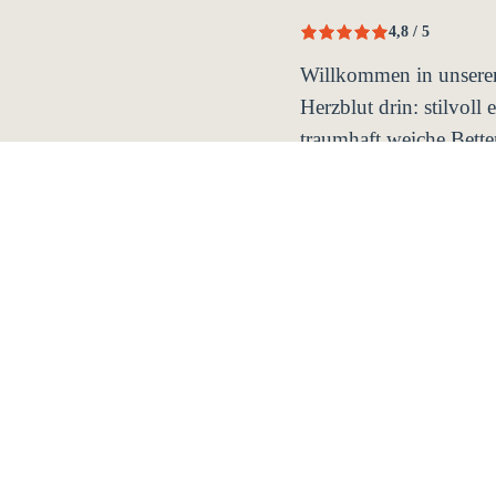
4,8 / 5
Willkommen in unserem
Herzblut drin: stilvol
traumhaft weiche Bette
Online-Check-in und ei
Zimmer mehr frei? TI
die Ecke!
Gewerbestraße Süd 8b, 
VERFÜGBARKEIT