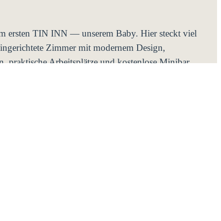
 ersten TIN INN — unserem Baby. Hier steckt viel
l eingerichtete Zimmer mit modernem Design,
n, praktische Arbeitsplätze und kostenlose Minibar.
n Gästeservice-Team, das 24/7 erreichbar ist. Kein
N INN Hückelhoven und Heinsberg sind gleich um
41812 Erkelenz
 PRÜFEN →