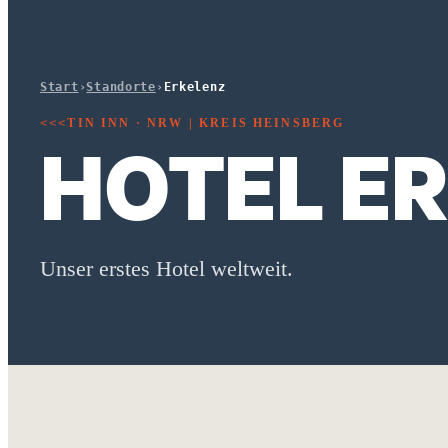
Start
›
Standorte
›
Erkelenz
TIN INN · NRW | KREIS HEINSBERG
<<<
HOTEL E
Unser erstes Hotel weltweit.