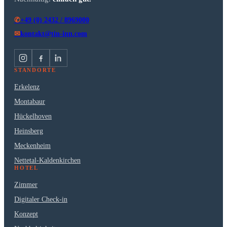
+49 (0) 2432 / 8969000
✆
kontakt@tin-inn.com
✉
STANDORTE
Erkelenz
Montabaur
Hückelhoven
Heinsberg
Meckenheim
Nettetal-Kaldenkirchen
HOTEL
Zimmer
Digitaler Check-in
Konzept