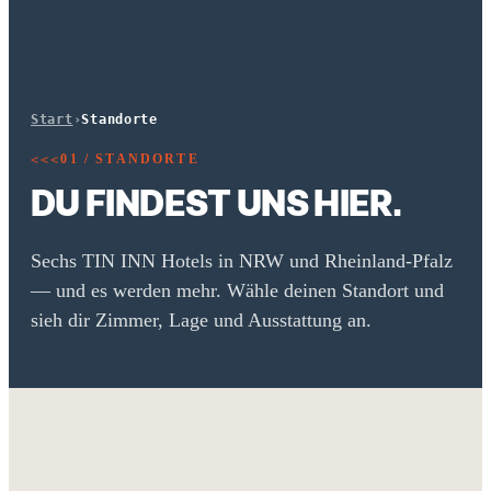
Start
›
Standorte
01 / STANDORTE
<<<
DU FINDEST UNS HIER.
Sechs TIN INN Hotels in NRW und Rheinland-Pfalz
— und es werden mehr. Wähle deinen Standort und
sieh dir Zimmer, Lage und Ausstattung an.
TIN INN
ERKELENZ
TIN INN
MONTABAUR
TIN INN
HÜCKELHOVEN
TIN INN
HEINSBERG
TIN INN
20 ZIMMER
NRW | KREIS HEINSBERG
MECKENHEIM
TIN INN
40 ZIMMER
RHEINLAND-PFALZ | WESTERWALDKREIS
NETTETAL-KALDENKIRCHEN
20 ZIMMER
NRW | KREIS HEINSBERG
20 ZIMMER
NRW | KREIS HEINSBERG
ERSTES HOTEL