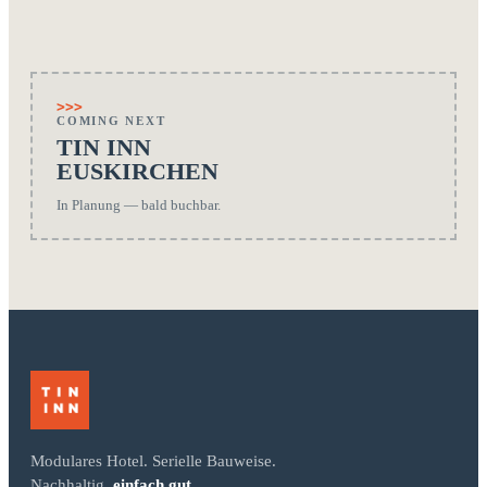
20 ZIMMER
NRW | RHEIN-SIEG-KREIS
20 ZIMMER
NRW | KREIS VIERSEN
NEU
>>>
COMING NEXT
TIN INN
EUSKIRCHEN
In Planung — bald buchbar.
Modulares Hotel. Serielle Bauweise.
Nachhaltig.
einfach gut.